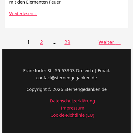
mit den Elementen Feuer
Was
Weiterlesen »
bedeutet
männlich
in
der
1
2
…
29
Weiter
→
Astrologie?
Frankfurter Str. 55 63303 Dreieich | Email:
contact@sternengeganken.de
Copyright © 2026 Sternengedanken.de
Datenschutzerklärung
Impressum
Cookie-Richtlinie (EU)