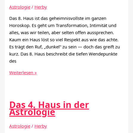
Astrologie
/
Herby
Das 8. Haus ist das geheimnisvollste im ganzen
Horoskop. Es geht um Transformation, Intimität und
alles, was wir teilen, aber selten offen aussprechen.
Kaum ein Haus löst so viel Respekt aus wie das achte.
Es trägt den Ruf, „dunkel“ zu sein — doch das greift zu
kurz. Das 8. Haus beschreibt die tiefen Wendepunkte
des
Das
Weiterlesen »
8.
Haus
in
der
Das 4. Haus in der
Astrologie
Astrologie
Astrologie
/
Herby