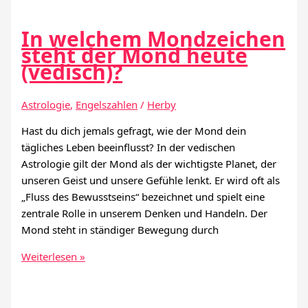
In welchem Mondzeichen
steht der Mond heute
(vedisch)?
Astrologie
,
Engelszahlen
/
Herby
Hast du dich jemals gefragt, wie der Mond dein
tägliches Leben beeinflusst? In der vedischen
Astrologie gilt der Mond als der wichtigste Planet, der
unseren Geist und unsere Gefühle lenkt. Er wird oft als
„Fluss des Bewusstseins“ bezeichnet und spielt eine
zentrale Rolle in unserem Denken und Handeln. Der
Mond steht in ständiger Bewegung durch
In
Weiterlesen »
welchem
Mondzeichen
steht