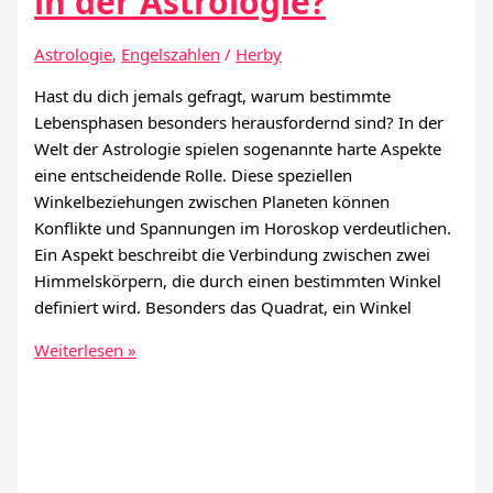
in der Astrologie?
Astrologie
,
Engelszahlen
/
Herby
Hast du dich jemals gefragt, warum bestimmte
Lebensphasen besonders herausfordernd sind? In der
Welt der Astrologie spielen sogenannte harte Aspekte
eine entscheidende Rolle. Diese speziellen
Winkelbeziehungen zwischen Planeten können
Konflikte und Spannungen im Horoskop verdeutlichen.
Ein Aspekt beschreibt die Verbindung zwischen zwei
Himmelskörpern, die durch einen bestimmten Winkel
definiert wird. Besonders das Quadrat, ein Winkel
Was
Weiterlesen »
sind
harte
Aspekte
in
der