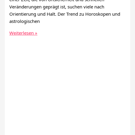
Veränderungen geprägt ist, suchen viele nach
Orientierung und Halt. Der Trend zu Horoskopen und
astrologischen
Warum
Weiterlesen »
ist
die
Gen
Z
von
Astrologie
besessen?