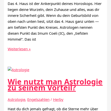
Das 4. Haus ist der Ankerpunkt deines Horoskops. Hier
liegen deine Wurzeln, dein Zuhause und alles, was dir
innere Sicherheit gibt. Wenn du dein Geburtsbild von
oben nach unten liest, sitzt das 4. Haus ganz unten —
am tiefsten Punkt des Kreises. Astrologen nennen
diesen Punkt das Imum Coeli (IC), den „tiefsten
Himmel“. Das ist
Das
Weiterlesen »
4.
Haus
in
der
Astrologie
Wie nutzt man Astrologie
zu seinem Vorteil?
Astrologie
,
Engelszahlen
/
Herby
Hast du dich jemals gefragt, ob die Sterne mehr über