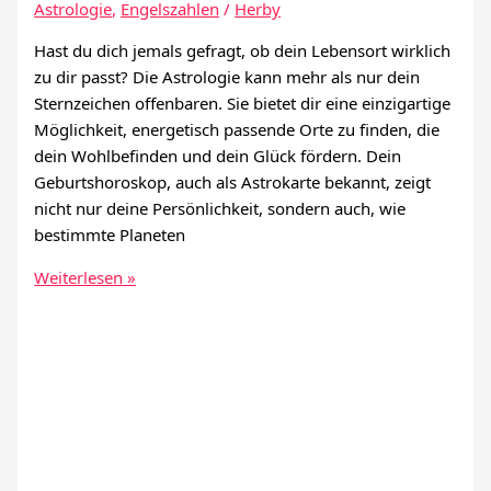
Astrologie
,
Engelszahlen
/
Herby
Hast du dich jemals gefragt, ob dein Lebensort wirklich
zu dir passt? Die Astrologie kann mehr als nur dein
Sternzeichen offenbaren. Sie bietet dir eine einzigartige
Möglichkeit, energetisch passende Orte zu finden, die
dein Wohlbefinden und dein Glück fördern. Dein
Geburtshoroskop, auch als Astrokarte bekannt, zeigt
nicht nur deine Persönlichkeit, sondern auch, wie
bestimmte Planeten
Wo
Weiterlesen »
sollte
ich
laut
Astrologie-
Rechner
leben?