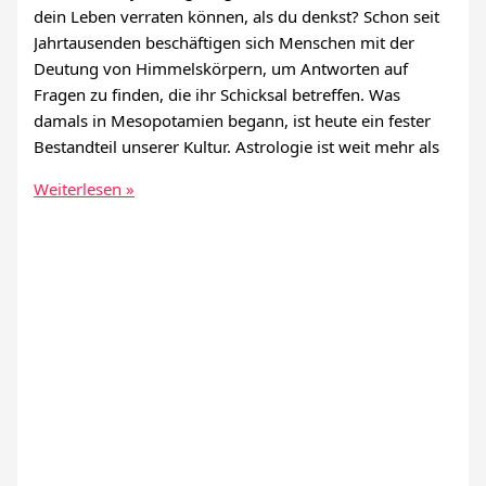
dein Leben verraten können, als du denkst? Schon seit
Jahrtausenden beschäftigen sich Menschen mit der
Deutung von Himmelskörpern, um Antworten auf
Fragen zu finden, die ihr Schicksal betreffen. Was
damals in Mesopotamien begann, ist heute ein fester
Bestandteil unserer Kultur. Astrologie ist weit mehr als
Wie
Weiterlesen »
nutzt
man
Astrologie
zu
seinem
Vorteil?