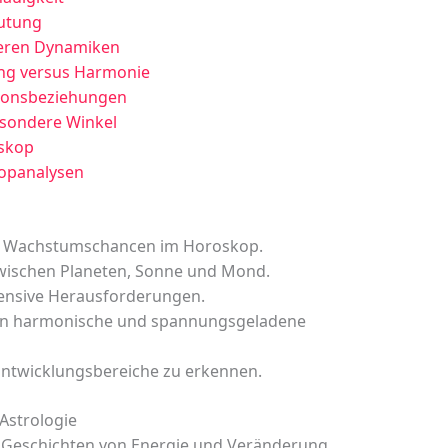
eutung
deren Dynamiken
ng versus Harmonie
tionsbeziehungen
sondere Winkel
skop
kopanalysen
nd Wachstumschancen im Horoskop.
wischen Planeten, Sonne und Mond.
tensive Herausforderungen.
hen harmonische und spannungsgeladene
 Entwicklungsbereiche zu erkennen.
Astrologie
 Geschichten von Energie und Veränderung.