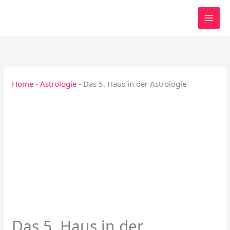
Zum
Inhalt
springen
Home
-
Astrologie
-
Das 5. Haus in der Astrologie
Das 5. Haus in der