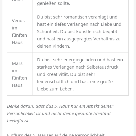
genießen sollte.
Du bist sehr romantisch veranlagt und
Venus
hast ein tiefes Verlangen nach Liebe und
im
Schönheit. Du bist künstlerisch begabt
fünften
und hast ein ausgeprägtes Verhältnis zu
Haus
deinen Kindern.
Du bist sehr energiegeladen und hast ein
Mars
starkes Verlangen nach Selbstausdruck
im
und Kreativität. Du bist sehr
fünften
leidenschaftlich und hast eine große
Haus
Liebe zum Leben.
Denke daran, dass das 5. Haus nur ein Aspekt deiner
Persönlichkeit ist und nicht deine gesamte Identität
beeinflusst.
Einfluss des 5. Hauses auf deine Persönlichkeit