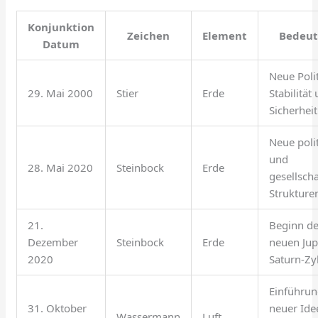
Konjunktion
Zeichen
Element
Bedeu
Datum
Neue Polit
29. Mai 2000
Stier
Erde
Stabilität
Sicherheit
Neue poli
und
28. Mai 2020
Steinbock
Erde
gesellscha
Strukture
21.
Beginn d
Dezember
Steinbock
Erde
neuen Jup
2020
Saturn-Zy
Einführu
31. Oktober
neuer Ide
Wassermann
Luft