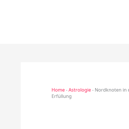
Zum
Inhalt
springen
Home
-
Astrologie
-
Nordknoten in 
Erfüllung