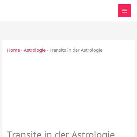
Zum
Inhalt
springen
Home
-
Astrologie
-
Transite in der Astrologie
Transite in der Astrologie