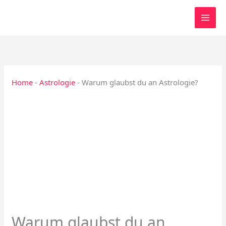
Zum
Inhalt
springen
Home
-
Astrologie
-
Warum glaubst du an Astrologie?
Warum glaubst du an