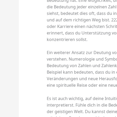
Bedeutung hat. Eine Möglichkeit, di
die Bedeutung jeder einzelnen Zahl
siehst, bedeutet dies oft, dass du 
und auf dem richtigen Weg bist. 22
oder Karriere einen nächsten Schri
erinnert, dass du Unterstützung v
konzentrieren sollst.
Ein weiterer Ansatz zur Deutung von
verstehen. Numerologie und Symboli
Bedeutung von Zahlen und Zahlenk
Beispiel kann bedeuten, dass du in 
Veränderungen und neue Herausford
eine spirituelle Reise oder eine neu
Es ist auch wichtig, auf deine Intu
interpretierst. Fühle dich in die B
der geistigen Welt. Du kannst deine