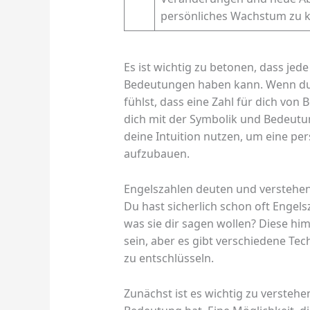
persönliches Wachstum zu k
Es ist wichtig zu betonen, dass je
Bedeutungen haben kann. Wenn du 
fühlst, dass eine Zahl für dich von 
dich mit der Symbolik und Bedeutun
deine Intuition nutzen, um eine pe
aufzubauen.
Engelszahlen deuten und verstehe
Du hast sicherlich schon oft Engel
was sie dir sagen wollen? Diese h
sein, aber es gibt verschiedene Tec
zu entschlüsseln.
Zunächst ist es wichtig zu verstehen