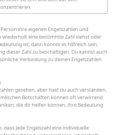
onzentrieren.
de Person ihre eigenen Engelszahlen und
wiederholt eine bestimmte Zahl siehst oder
Bedeutung ist, dann könnte es hilfreich sein,
g dieser Zahl zu beschäftigen. Du kannst auch
rsönliche Verbindung zu deinen Engelszahlen
n
szahlen gesehen, aber hast du auch verstanden,
immlischen Botschaften können oft verwirrend
hniken, die dir helfen können, ihre Bedeutung
, dass jede Engelszahl eine individuelle