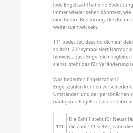
Jede Engelszahl hat eine Bedeutung 
immer wieder sehen könntest, wie 1
eine tiefere Bedeutung, die du nutz
weiterzuentwickeln.
111 bedeutet, dass du dich auf de
solltest, 222 symbolisiert Harmoni
hinweist, dass Engel dich begleite
siehst, steht das für Veränderung
Was bedeuten Engelszahlen?
Engelszahlen können verschiedene 
Umständen und der persönlichen spir
häufigsten Engelszahlen und ihre m
Die Zahl 1 steht für Neuanfä
111
die Zahl 111 siehst, kann d