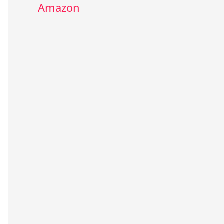
Amazon