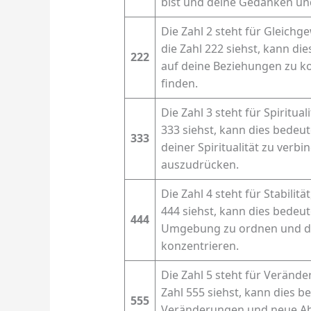
bist und deine Gedanken und
Die Zahl 2 steht für Gleich
die Zahl 222 siehst, kann di
222
auf deine Beziehungen zu ko
finden.
Die Zahl 3 steht für Spiritua
333 siehst, kann dies bedeut
333
deiner Spiritualität zu verb
auszudrücken.
Die Zahl 4 steht für Stabili
444 siehst, kann dies bedeut
444
Umgebung zu ordnen und dic
konzentrieren.
Die Zahl 5 steht für Verän
Zahl 555 siehst, kann dies b
555
Veränderungen und neue Abe