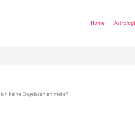
Home
Astrolog
ich keine Engelszahlen mehr?