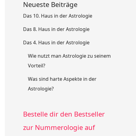
Neueste Beiträge
Das 10. Haus in der Astrologie
Das 8. Haus in der Astrologie
Das 4. Haus in der Astrologie
Wie nutzt man Astrologie zu seinem
Vorteil?
Was sind harte Aspekte in der
Astrologie?
Bestelle dir den Bestseller
zur Nummerologie auf