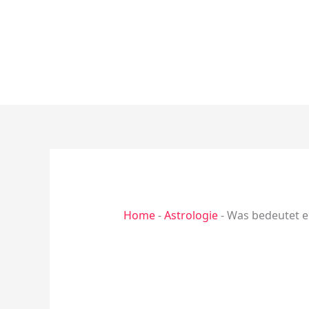
Zum
Inhalt
springen
Home
-
Astrologie
-
Was bedeutet ei