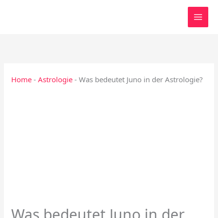
Zum
Inhalt
springen
Home
-
Astrologie
-
Was bedeutet Juno in der Astrologie?
Was bedeutet Juno in der