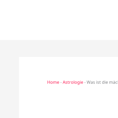
Zum
Inhalt
springen
Home
-
Astrologie
-
Was ist die mäc