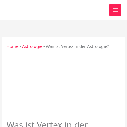
Zum
Inhalt
springen
Home
-
Astrologie
-
Was ist Vertex in der Astrologie?
Was ist Vertex in der