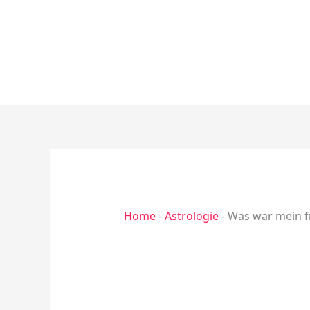
Zum
Inhalt
springen
Home
-
Astrologie
-
Was war mein fr