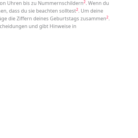
2
 von Uhren bis zu Nummernschildern
. Wenn du
2
chen, dass du sie beachten solltest
. Um deine
2
füge die Ziffern deines Geburtstags zusammen
.
tscheidungen und gibt Hinweise in