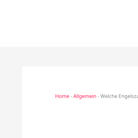
Zum
Inhalt
springen
Home
-
Allgemein
-
Welche Engelsz