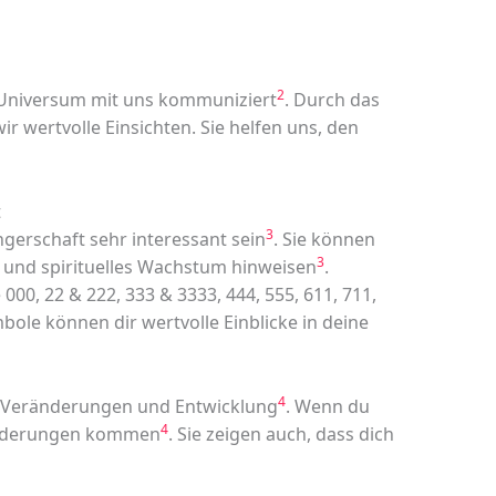
2
 Universum mit uns kommuniziert
. Durch das
r wertvolle Einsichten. Sie helfen uns, den
t
3
gerschaft sehr interessant sein
. Sie können
3
und spirituelles Wachstum hinweisen
.
000, 22 & 222, 333 & 3333, 444, 555, 611, 711,
bole können dir wertvolle Einblicke in deine
4
de Veränderungen und Entwicklung
. Wenn du
4
ränderungen kommen
. Sie zeigen auch, dass dich