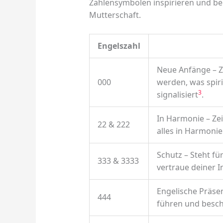
Zahlensymbolen inspirieren und beg
Mutterschaft.
Engelszahl
Neue Anfänge – Ze
000
werden, was spir
3
signalisiert
.
In Harmonie – Zei
22 & 222
alles in Harmon
Schutz – Steht fü
333 & 3333
vertraue deiner In
Engelische Präsen
444
führen und besch