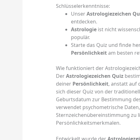
Schlüsselerkenntnisse:
Unser
Astrologiezeichen Qu
entdecken.
Astrologie
ist nicht wissens
populär.
Starte das Quiz und finde he
Persönlichkeit
am besten ref
Wie funktioniert der Astrologiezei
Der
Astrologiezeichen Quiz
bestim
deiner
Persönlichkeit
, anstatt au
sich dieser Quiz von der traditione
Geburtsdatum zur Bestimmung des 
verwendet psychometrische Daten,
Sternzeichenübereinstimmung zu lie
Persönlichkeitsmerkmalen.
Entwickelt wurde der
Astrologieze