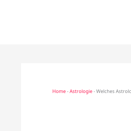
Zum
Inhalt
springen
Home
-
Astrologie
-
Welches Astrolo