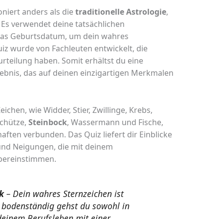
niert anders als die
traditionelle Astrologie
,
 Es verwendet deine tatsächlichen
 das Geburtsdatum, um dein wahres
iz wurde von Fachleuten entwickelt, die
urteilung haben. Somit erhältst du eine
rgebnis, das auf deinen einzigartigen Merkmalen
chen, wie Widder, Stier, Zwillinge, Krebs,
Schütze,
Steinbock
, Wassermann und Fische,
aften verbunden. Das Quiz liefert dir Einblicke
und Neigungen, die mit deinem
übereinstimmen.
k
– Dein wahres Sternzeichen ist
d bodenständig gehst du sowohl in
 deinem Berufsleben mit einer