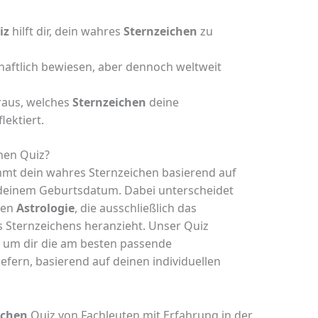
iz
hilft dir, dein wahres
Sternzeichen
zu
chaftlich bewiesen, aber dennoch weltweit
raus, welches
Sternzeichen
deine
lektiert.
chen Quiz?
mt dein wahres Sternzeichen basierend auf
f deinem Geburtsdatum. Dabei unterscheidet
llen
Astrologie
, die ausschließlich das
Sternzeichens heranzieht. Unser Quiz
 um dir die am besten passende
fern, basierend auf deinen individuellen
ichen
Quiz von Fachleuten mit Erfahrung in der