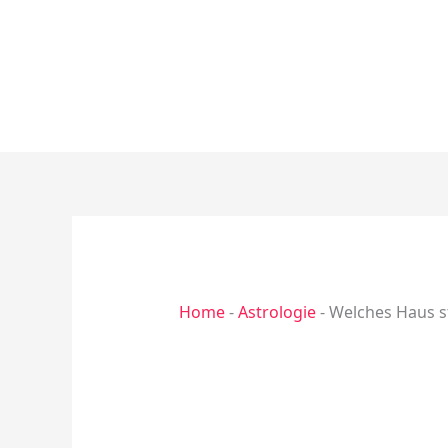
Zum
Inhalt
springen
Home
-
Astrologie
-
Welches Haus st