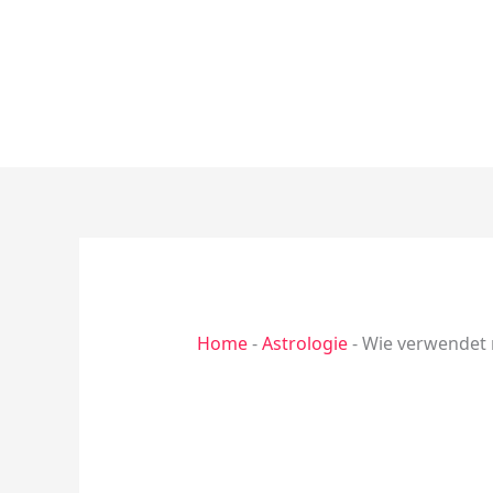
Zum
Inhalt
springen
Home
-
Astrologie
-
Wie verwendet 