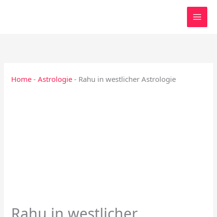
Zum
Inhalt
springen
Home
-
Astrologie
-
Rahu in westlicher Astrologie
Rahu in westlicher