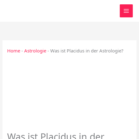
Zum
Inhalt
springen
Home
-
Astrologie
-
Was ist Placidus in der Astrologie?
Was ist Placidus in der