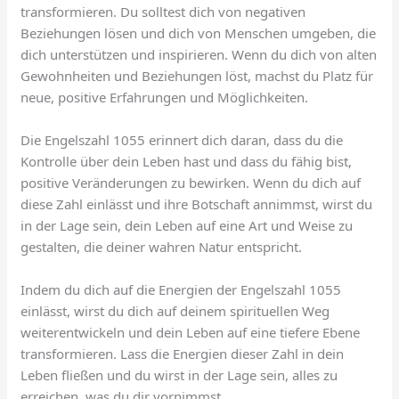
transformieren. Du solltest dich von negativen
Beziehungen lösen und dich von Menschen umgeben, die
dich unterstützen und inspirieren. Wenn du dich von alten
Gewohnheiten und Beziehungen löst, machst du Platz für
neue, positive Erfahrungen und Möglichkeiten.
Die Engelszahl 1055 erinnert dich daran, dass du die
Kontrolle über dein Leben hast und dass du fähig bist,
positive Veränderungen zu bewirken. Wenn du dich auf
diese Zahl einlässt und ihre Botschaft annimmst, wirst du
in der Lage sein, dein Leben auf eine Art und Weise zu
gestalten, die deiner wahren Natur entspricht.
Indem du dich auf die Energien der Engelszahl 1055
einlässt, wirst du dich auf deinem spirituellen Weg
weiterentwickeln und dein Leben auf eine tiefere Ebene
transformieren. Lass die Energien dieser Zahl in dein
Leben fließen und du wirst in der Lage sein, alles zu
erreichen, was du dir vornimmst.