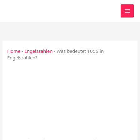
Zum
Inhalt
springen
Home
-
Engelszahlen
-
Was bedeutet 1055 in
Engelszahlen?