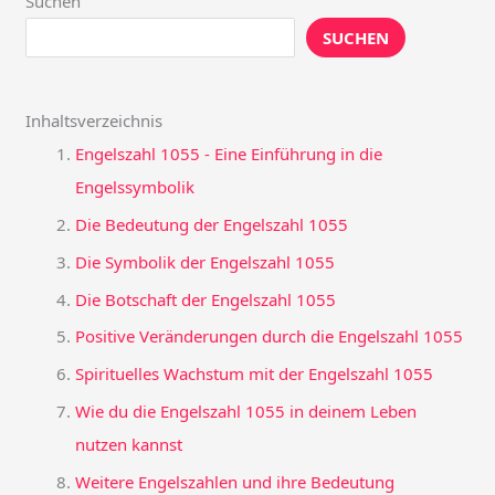
Suchen
SUCHEN
Inhaltsverzeichnis
Engelszahl 1055 - Eine Einführung in die
Engelssymbolik
Die Bedeutung der Engelszahl 1055
Die Symbolik der Engelszahl 1055
Die Botschaft der Engelszahl 1055
Positive Veränderungen durch die Engelszahl 1055
Spirituelles Wachstum mit der Engelszahl 1055
Wie du die Engelszahl 1055 in deinem Leben
nutzen kannst
Weitere Engelszahlen und ihre Bedeutung