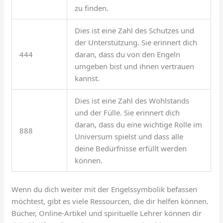
zu finden.
Dies ist eine Zahl des Schutzes und
der Unterstützung. Sie erinnert dich
444
daran, dass du von den Engeln
umgeben bist und ihnen vertrauen
kannst.
Dies ist eine Zahl des Wohlstands
und der Fülle. Sie erinnert dich
daran, dass du eine wichtige Rolle im
888
Universum spielst und dass alle
deine Bedürfnisse erfüllt werden
können.
Wenn du dich weiter mit der Engelssymbolik befassen
möchtest, gibt es viele Ressourcen, die dir helfen können.
Bücher, Online-Artikel und spirituelle Lehrer können dir