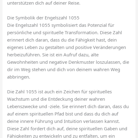
unterstützen dich auf deiner Reise.
Die Symbolik der Engelszahl 1055
Die Engelszahl 1055 symbolisiert das Potenzial für
persönliche und spirituelle Transformation. Diese Zahl
erinnert dich daran, dass du die Fähigkeit hast, dein
eigenes Leben zu gestalten und positive Veränderungen
herbeizuführen. Sie ist ein Aufruf dazu, alte
Gewohnheiten und negative Denkmuster loszulassen, die
dir im Weg stehen und dich von deinem wahren Weg
abbringen.
Die Zahl 1055 ist auch ein Zeichen für spirituelles
Wachstum und die Entdeckung deiner wahren
Lebenszwecke und -ziele. Sie erinnert dich daran, dass du
auf einem spirituellen Pfad bist und dass du dich auf
deine innere Führung und Intuition verlassen kannst.
Diese Zahl fordert dich auf, deine spirituellen Gaben und
Fähigkeiten zu entwickeln und zu entfalten, um ein