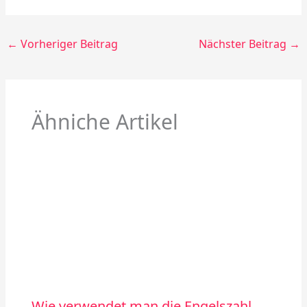
←
Vorheriger Beitrag
Nächster Beitrag
→
Ähniche Artikel
Wie verwendet man die Engelszahl