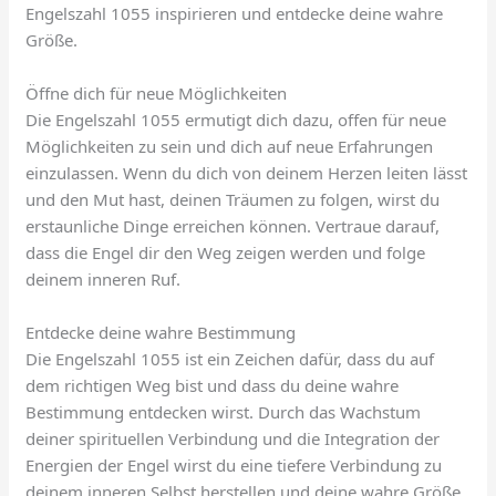
Engelszahl 1055 inspirieren und entdecke deine wahre
Größe.
Öffne dich für neue Möglichkeiten
Die Engelszahl 1055 ermutigt dich dazu, offen für neue
Möglichkeiten zu sein und dich auf neue Erfahrungen
einzulassen. Wenn du dich von deinem Herzen leiten lässt
und den Mut hast, deinen Träumen zu folgen, wirst du
erstaunliche Dinge erreichen können. Vertraue darauf,
dass die Engel dir den Weg zeigen werden und folge
deinem inneren Ruf.
Entdecke deine wahre Bestimmung
Die Engelszahl 1055 ist ein Zeichen dafür, dass du auf
dem richtigen Weg bist und dass du deine wahre
Bestimmung entdecken wirst. Durch das Wachstum
deiner spirituellen Verbindung und die Integration der
Energien der Engel wirst du eine tiefere Verbindung zu
deinem inneren Selbst herstellen und deine wahre Größe