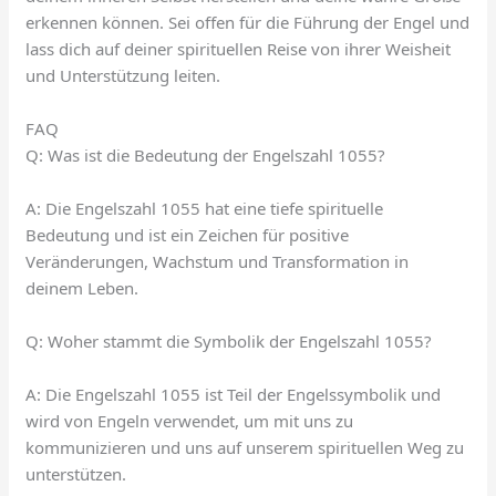
erkennen können. Sei offen für die Führung der Engel und
lass dich auf deiner spirituellen Reise von ihrer Weisheit
und Unterstützung leiten.
FAQ
Q: Was ist die Bedeutung der Engelszahl 1055?
A: Die Engelszahl 1055 hat eine tiefe spirituelle
Bedeutung und ist ein Zeichen für positive
Veränderungen, Wachstum und Transformation in
deinem Leben.
Q: Woher stammt die Symbolik der Engelszahl 1055?
A: Die Engelszahl 1055 ist Teil der Engelssymbolik und
wird von Engeln verwendet, um mit uns zu
kommunizieren und uns auf unserem spirituellen Weg zu
unterstützen.