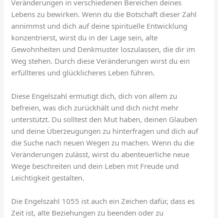
Veränderungen in verschiedenen Bereichen deines
Lebens zu bewirken. Wenn du die Botschaft dieser Zahl
annimmst und dich auf deine spirituelle Entwicklung
konzentrierst, wirst du in der Lage sein, alte
Gewohnheiten und Denkmuster loszulassen, die dir im
Weg stehen. Durch diese Veränderungen wirst du ein
erfüllteres und glücklicheres Leben führen.
Diese Engelszahl ermutigt dich, dich von allem zu
befreien, was dich zurückhält und dich nicht mehr
unterstützt. Du solltest den Mut haben, deinen Glauben
und deine Überzeugungen zu hinterfragen und dich auf
die Suche nach neuen Wegen zu machen. Wenn du die
Veränderungen zulässt, wirst du abenteuerliche neue
Wege beschreiten und dein Leben mit Freude und
Leichtigkeit gestalten.
Die Engelszahl 1055 ist auch ein Zeichen dafür, dass es
Zeit ist, alte Beziehungen zu beenden oder zu