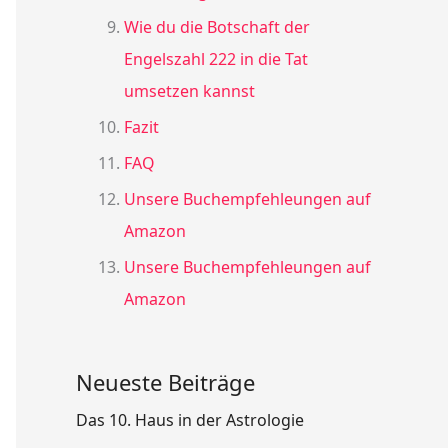
Wie du die Botschaft der
Engelszahl 222 in die Tat
umsetzen kannst
Fazit
FAQ
Unsere Buchempfehleungen auf
Amazon
Unsere Buchempfehleungen auf
Amazon
Neueste Beiträge
Das 10. Haus in der Astrologie