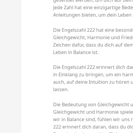
gesendet werden, um dich auf dei
Jede Zahl hat eine einzigartige Bed
Anleitungen bieten, um dein Leben 
Die Engelszahl 222 hat eine besonde
Gleichgewicht, Harmonie und Frieden
Zeichen dafür, dass du dich auf de
Leben in Balance ist.
Die Engelszahl 222 erinnert dich 
in Einklang zu bringen, um ein har
auch, auf deine Intuition zu hören 
lassen.
Die Bedeutung von Gleichgewicht 
Gleichgewicht und Harmonie spiele
wir in Balance sind, fühlen wir uns r
222 erinnert dich daran, dass du di