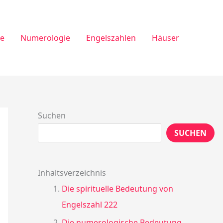
ie
Numerologie
Engelszahlen
Häuser
Suchen
SUCHEN
Inhaltsverzeichnis
Die spirituelle Bedeutung von
Engelszahl 222
Die numerologische Bedeutung