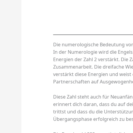
Die numerologische Bedeutung von
In der Numerologie wird die Enge
Energien der Zahl 2 verstärkt. Die Z
Zusammenarbeit. Die dreifache Wie
verstärkt diese Energien und weist
Partnerschaften auf Ausgewogenhei
Diese Zahl steht auch für Neuanfä
erinnert dich daran, dass du auf d
trittst und dass du die Unterstützu
Übergangsphase erfolgreich zu be