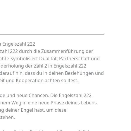
 Engelszahl 222
lszahl 222 durch die Zusammenführung der
ahl 2 symbolisiert Dualität, Partnerschaft und
derholung der Zahl 2 in Engelszahl 222
 darauf hin, dass du in deinen Beziehungen und
t und Kooperation achten solltest.
nge und neue Chancen. Die Engelszahl 222
einem Weg in eine neue Phase deines Lebens
ng deiner Engel hast, um diese
stehen.