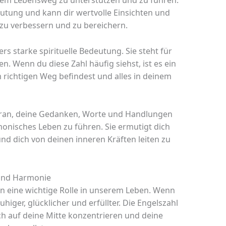
nem Lebensweg zu unterstützen und zu führen.
eutung und kann dir wertvolle Einsichten und
zu verbessern und zu bereichern.
rs starke spirituelle Bedeutung. Sie steht für
. Wenn du diese Zahl häufig siehst, ist es ein
m richtigen Weg befindest und alles in deinem
daran, deine Gedanken, Worte und Handlungen
monisches Leben zu führen. Sie ermutigt dich
und dich von deinen inneren Kräften leiten zu
und Harmonie
n eine wichtige Rolle in unserem Leben. Wenn
uhiger, glücklicher und erfüllter. Die Engelszahl
ch auf deine Mitte konzentrieren und deine