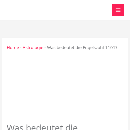
Zum
Inhalt
springen
Home
-
Astrologie
-
Was bedeutet die Engelszahl 1101?
Was bedeutet die