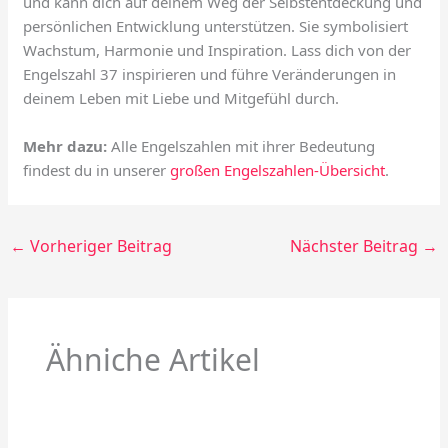
und kann dich auf deinem Weg der Selbstentdeckung und
persönlichen Entwicklung unterstützen. Sie symbolisiert
Wachstum, Harmonie und Inspiration. Lass dich von der
Engelszahl 37 inspirieren und führe Veränderungen in
deinem Leben mit Liebe und Mitgefühl durch.
Mehr dazu:
Alle Engelszahlen mit ihrer Bedeutung
findest du in unserer
großen Engelszahlen-Übersicht
.
←
Vorheriger Beitrag
Nächster Beitrag
→
Ähniche Artikel