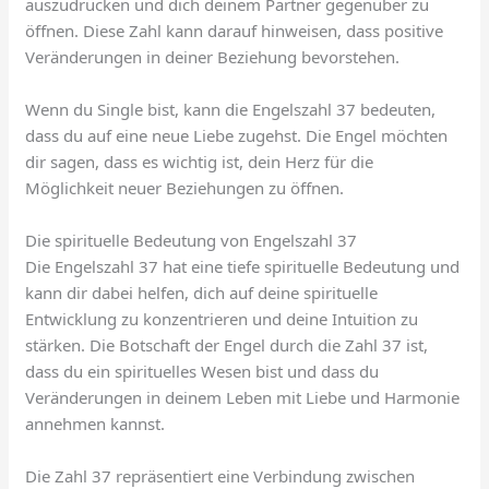
auszudrücken und dich deinem Partner gegenüber zu
öffnen. Diese Zahl kann darauf hinweisen, dass positive
Veränderungen in deiner Beziehung bevorstehen.
Wenn du Single bist, kann die Engelszahl 37 bedeuten,
dass du auf eine neue Liebe zugehst. Die Engel möchten
dir sagen, dass es wichtig ist, dein Herz für die
Möglichkeit neuer Beziehungen zu öffnen.
Die spirituelle Bedeutung von Engelszahl 37
Die Engelszahl 37 hat eine tiefe spirituelle Bedeutung und
kann dir dabei helfen, dich auf deine spirituelle
Entwicklung zu konzentrieren und deine Intuition zu
stärken. Die Botschaft der Engel durch die Zahl 37 ist,
dass du ein spirituelles Wesen bist und dass du
Veränderungen in deinem Leben mit Liebe und Harmonie
annehmen kannst.
Die Zahl 37 repräsentiert eine Verbindung zwischen