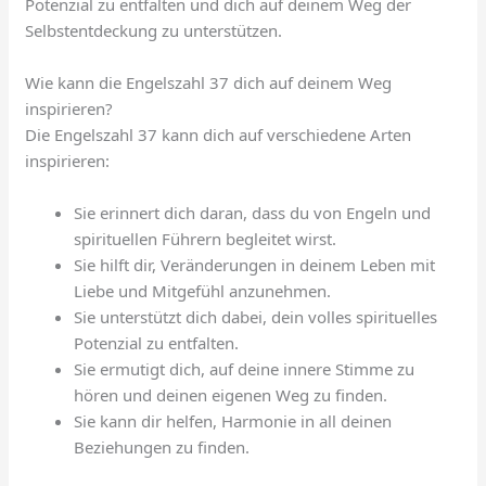
Potenzial zu entfalten und dich auf deinem Weg der
Selbstentdeckung zu unterstützen.
Wie kann die Engelszahl 37 dich auf deinem Weg
inspirieren?
Die Engelszahl 37 kann dich auf verschiedene Arten
inspirieren:
Sie erinnert dich daran, dass du von Engeln und
spirituellen Führern begleitet wirst.
Sie hilft dir, Veränderungen in deinem Leben mit
Liebe und Mitgefühl anzunehmen.
Sie unterstützt dich dabei, dein volles spirituelles
Potenzial zu entfalten.
Sie ermutigt dich, auf deine innere Stimme zu
hören und deinen eigenen Weg zu finden.
Sie kann dir helfen, Harmonie in all deinen
Beziehungen zu finden.