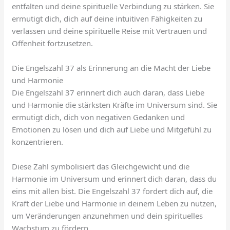
entfalten und deine spirituelle Verbindung zu stärken. Sie
ermutigt dich, dich auf deine intuitiven Fähigkeiten zu
verlassen und deine spirituelle Reise mit Vertrauen und
Offenheit fortzusetzen.
Die Engelszahl 37 als Erinnerung an die Macht der Liebe
und Harmonie
Die Engelszahl 37 erinnert dich auch daran, dass Liebe
und Harmonie die stärksten Kräfte im Universum sind. Sie
ermutigt dich, dich von negativen Gedanken und
Emotionen zu lösen und dich auf Liebe und Mitgefühl zu
konzentrieren.
Diese Zahl symbolisiert das Gleichgewicht und die
Harmonie im Universum und erinnert dich daran, dass du
eins mit allen bist. Die Engelszahl 37 fordert dich auf, die
Kraft der Liebe und Harmonie in deinem Leben zu nutzen,
um Veränderungen anzunehmen und dein spirituelles
Wachstum zu fördern.