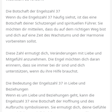
Die Botschaft der Engelszahl 37
Wenn du die Engelszahl 37 häufig siehst, ist das eine
Botschaft deiner Schutzengel und spirituellen Führer. Sie
möchten dir mitteilen, dass du auf dem richtigen Weg bist
und dich auf eine Zeit des Wachstums und der Harmonie
vorbereiten sollst.
Diese Zahl ermutigt dich, Veränderungen mit Liebe und
Mitgefühl anzunehmen. Die Engel möchten dich daran
erinnern, dass sie immer bei dir sind und dich
unterstützen, wenn du ihre Hilfe brauchst.
Die Bedeutung der Engelszahl 37 in Liebe und
Beziehungen
Wenn es um Liebe und Beziehungen geht, kann die
Engelszahl 37 eine Botschaft der Hoffnung und des
Aufbruchs symbolisieren. Sie ermutigt dich, deine Gefühle