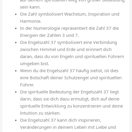
sein kann.
Die Zahl symbolisiert Wachstum, Inspiration und
Harmonie.
In der Numerologie repräsentiert die Zahl 37 die
Energien der Zahlen 3 und 7.
Die Engelszahl 37 symbolisiert eine Verbindung
zwischen Himmel und Erde und erinnert dich
daran, dass du von Engeln und spirituellen Führern
umgeben bist.
Wenn du die Engelszahl 37 häufig siehst, ist dies
eine Botschaft deiner Schutzengel und spirituellen
Führer.
Die spirituelle Bedeutung der Engelszahl 37 liegt
darin, dass sie dich dazu ermutigt, dich auf deine
spirituelle Entwicklung zu konzentrieren und deine
Intuition zu stärken.
Die Engelszahl 37 kann dich inspirieren,
Veränderungen in deinem Leben mit Liebe und