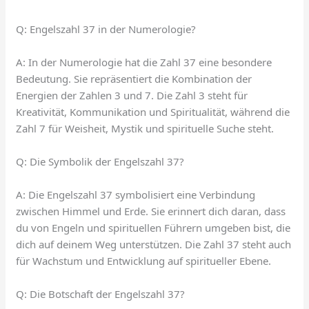
Q: Engelszahl 37 in der Numerologie?
A: In der Numerologie hat die Zahl 37 eine besondere
Bedeutung. Sie repräsentiert die Kombination der
Energien der Zahlen 3 und 7. Die Zahl 3 steht für
Kreativität, Kommunikation und Spiritualität, während die
Zahl 7 für Weisheit, Mystik und spirituelle Suche steht.
Q: Die Symbolik der Engelszahl 37?
A: Die Engelszahl 37 symbolisiert eine Verbindung
zwischen Himmel und Erde. Sie erinnert dich daran, dass
du von Engeln und spirituellen Führern umgeben bist, die
dich auf deinem Weg unterstützen. Die Zahl 37 steht auch
für Wachstum und Entwicklung auf spiritueller Ebene.
Q: Die Botschaft der Engelszahl 37?