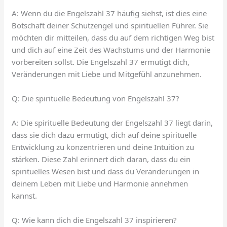
A: Wenn du die Engelszahl 37 häufig siehst, ist dies eine
Botschaft deiner Schutzengel und spirituellen Führer. Sie
möchten dir mitteilen, dass du auf dem richtigen Weg bist
und dich auf eine Zeit des Wachstums und der Harmonie
vorbereiten sollst. Die Engelszahl 37 ermutigt dich,
Veränderungen mit Liebe und Mitgefühl anzunehmen.
Q: Die spirituelle Bedeutung von Engelszahl 37?
A: Die spirituelle Bedeutung der Engelszahl 37 liegt darin,
dass sie dich dazu ermutigt, dich auf deine spirituelle
Entwicklung zu konzentrieren und deine Intuition zu
stärken. Diese Zahl erinnert dich daran, dass du ein
spirituelles Wesen bist und dass du Veränderungen in
deinem Leben mit Liebe und Harmonie annehmen
kannst.
Q: Wie kann dich die Engelszahl 37 inspirieren?