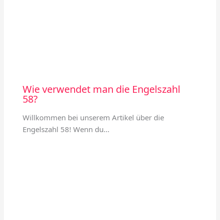
Wie verwendet man die Engelszahl
58?
Willkommen bei unserem Artikel über die
Engelszahl 58! Wenn du…