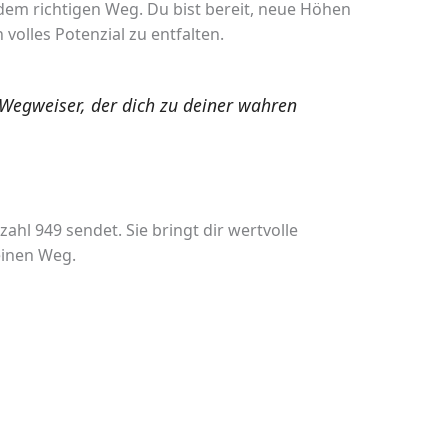
 dem richtigen Weg. Du bist bereit, neue Höhen
 volles Potenzial zu entfalten.
 Wegweiser, der dich zu deiner wahren
zahl 949 sendet. Sie bringt dir wertvolle
einen Weg.