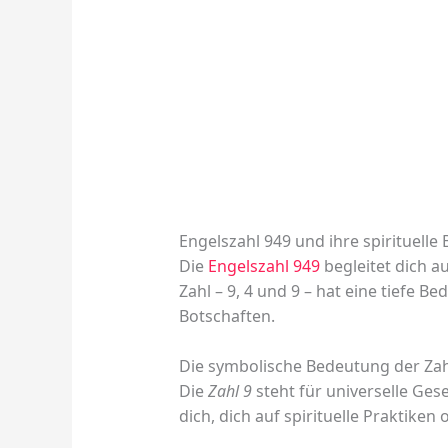
Engelszahl 949 und ihre spirituelle 
Die
Engelszahl 949
begleitet dich au
Zahl – 9, 4 und 9 – hat eine tiefe 
Botschaften.
Die symbolische Bedeutung der Zah
Die
Zahl 9
steht für universelle Ges
dich, dich auf spirituelle Praktike