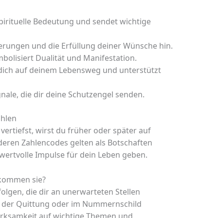
spirituelle Bedeutung und sendet wichtige
derungen und die Erfüllung deiner Wünsche hin.
bolisiert Dualität und Manifestation.
 dich auf deinem Lebensweg und unterstützt
nale, die dir deine Schutzengel senden.
ahlen
vertiefst, wirst du früher oder später auf
eren Zahlencodes gelten als Botschaften
 wertvolle Impulse für dein Leben geben.
 kommen sie?
folgen, die dir an unerwarteten Stellen
, der Quittung oder im Nummernschild
erksamkeit auf wichtige Themen und