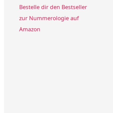
Bestelle dir den Bestseller
zur Nummerologie auf
Amazon