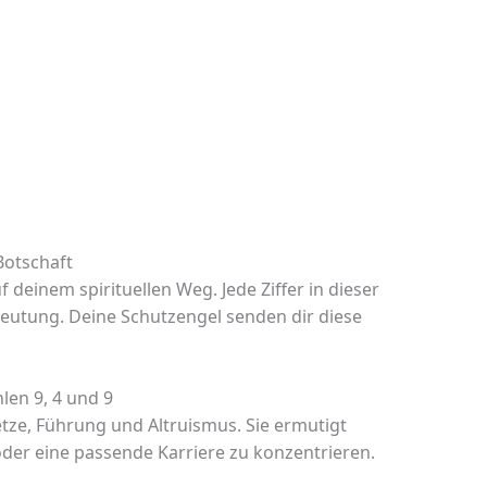
Botschaft
f deinem spirituellen Weg. Jede Ziffer in dieser
Bedeutung. Deine Schutzengel senden dir diese
len 9, 4 und 9
etze, Führung und Altruismus. Sie ermutigt
n oder eine passende Karriere zu konzentrieren.