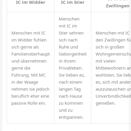
IC im Widder
IC im Stier
Zwillingen
Menschen
mit IC im
Menschen mit IC
Stier sehnen
Menschen mit IC 
im Widder fühlen
sich nach
den Zwillingen f
sich gerne als
Ruhe und
sich in großen
Familienoberhaupt
Geborgenheit
Wohngemeinscha
und übernehmen
in ihrem
mit vielen
gerne die
Privatleben.
Mitbewohnern a
Führung. Mit MC
Sie lieben es,
wohlsten. Sie lie
in der Waage
nach einem
es, sich mit ande
nehmen sie jedoch
langen Tag
auszutauschen u
beruflich eher eine
nach Hause
Unverbindlichkeit
passive Rolle ein.
zu kommen
genießen.
und zu
entspannen.