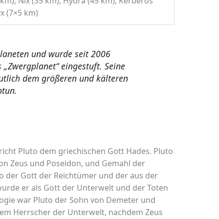
km), Nix (35 km), Hydra (45 km), Kerberos
yx (7×5 km)
r Planeten und wurde seit 2006
 „Zwergplanet“ eingestuft. Seine
utlich dem größeren und kälteren
ptun.
icht Pluto dem griechischen Gott Hades. Pluto
von Zeus und Poseidon, und Gemahl der
o der Gott der Reichtümer und der aus der
rde er als Gott der Unterwelt und der Toten
ologie war Pluto der Sohn von Demeter und
inem Herrscher der Unterwelt, nachdem Zeus