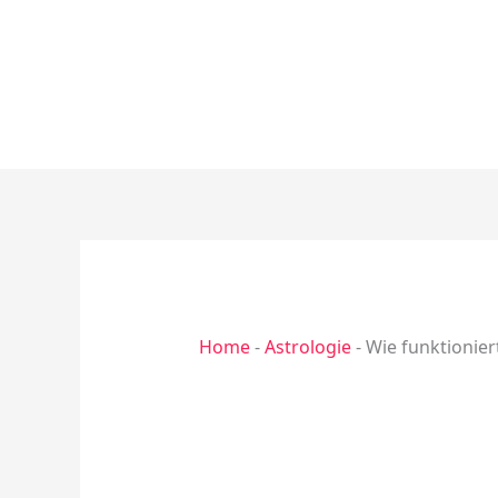
Zum
Inhalt
springen
Home
-
Astrologie
-
Wie funktionie