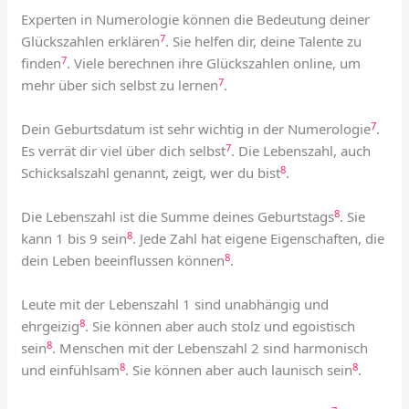
Experten in Numerologie können die Bedeutung deiner
7
Glückszahlen erklären
. Sie helfen dir, deine Talente zu
7
finden
. Viele berechnen ihre Glückszahlen online, um
7
mehr über sich selbst zu lernen
.
7
Dein Geburtsdatum ist sehr wichtig in der Numerologie
.
7
Es verrät dir viel über dich selbst
. Die Lebenszahl, auch
8
Schicksalszahl genannt, zeigt, wer du bist
.
8
Die Lebenszahl ist die Summe deines Geburtstags
. Sie
8
kann 1 bis 9 sein
. Jede Zahl hat eigene Eigenschaften, die
8
dein Leben beeinflussen können
.
Leute mit der Lebenszahl 1 sind unabhängig und
8
ehrgeizig
. Sie können aber auch stolz und egoistisch
8
sein
. Menschen mit der Lebenszahl 2 sind harmonisch
8
8
und einfühlsam
. Sie können aber auch launisch sein
.