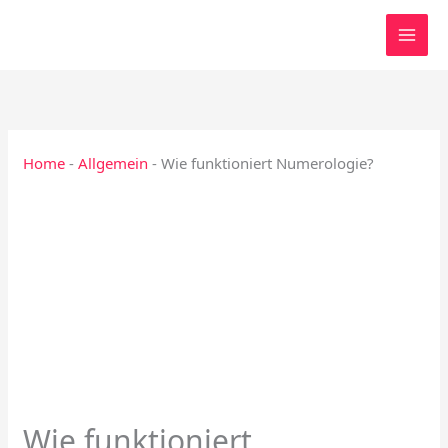
Zum
Inhalt
springen
Home
-
Allgemein
-
Wie funktioniert Numerologie?
Wie funktioniert