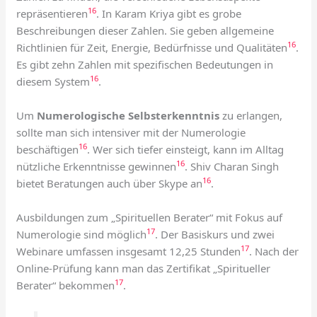
16
repräsentieren
. In Karam Kriya gibt es grobe
Beschreibungen dieser Zahlen. Sie geben allgemeine
16
Richtlinien für Zeit, Energie, Bedürfnisse und Qualitäten
.
Es gibt zehn Zahlen mit spezifischen Bedeutungen in
16
diesem System
.
Um
Numerologische Selbsterkenntnis
zu erlangen,
sollte man sich intensiver mit der Numerologie
16
beschäftigen
. Wer sich tiefer einsteigt, kann im Alltag
16
nützliche Erkenntnisse gewinnen
. Shiv Charan Singh
16
bietet Beratungen auch über Skype an
.
Ausbildungen zum „Spirituellen Berater“ mit Fokus auf
17
Numerologie sind möglich
. Der Basiskurs und zwei
17
Webinare umfassen insgesamt 12,25 Stunden
. Nach der
Online-Prüfung kann man das Zertifikat „Spiritueller
17
Berater“ bekommen
.