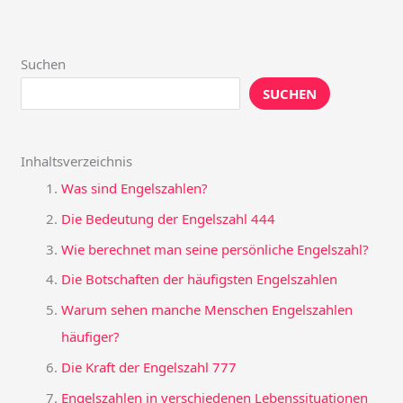
Suchen
SUCHEN
Inhaltsverzeichnis
Was sind Engelszahlen?
Die Bedeutung der Engelszahl 444
Wie berechnet man seine persönliche Engelszahl?
Die Botschaften der häufigsten Engelszahlen
Warum sehen manche Menschen Engelszahlen
häufiger?
Die Kraft der Engelszahl 777
Engelszahlen in verschiedenen Lebenssituationen