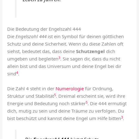
Die Bedeutung der Engelszahl 444
Die
Engelszahl 444
ist ein Symbol für deinen göttlichen
Schutz und deine Sicherheit. Wenn du diese Zahlen oft
siehst, bedeutet das, dass deine
Schutzengel
dich
3
umgeben und begleiten
. Sie sagen dir, dass du nicht
allein bist und das Universum und deine Engel bei dir
4
sind
.
Die Zahl 4 steht in der
Numerologie
für Ordnung,
5
Struktur und Stabilität
. Dreimal erscheint sie, wird ihre
5
Energie und Bedeutung noch stärker
. Die 444 ermutigt
dich, mutig zu sein und deine Träume zu verfolgen. Du
3
bist beschützt und kannst deine Engel um Hilfe bitten
.