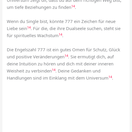
Universum zeigt dir, dass du auf dem richtigen Weg bist,
14
um tiefe Beziehungen zu finden
.
Wenn du Single bist, könnte 777 ein Zeichen für neue
14
Liebe sein
. Für die, die ihre Dualseele suchen, steht sie
14
für spirituelles Wachstum
.
Die Engelszahl 777 ist ein gutes Omen für Schutz, Glück
14
und positive Veränderungen
. Sie ermutigt dich, auf
deine Intuition zu hören und dich mit deiner inneren
14
Weisheit zu verbinden
. Deine Gedanken und
14
Handlungen sind im Einklang mit dem Universum
.