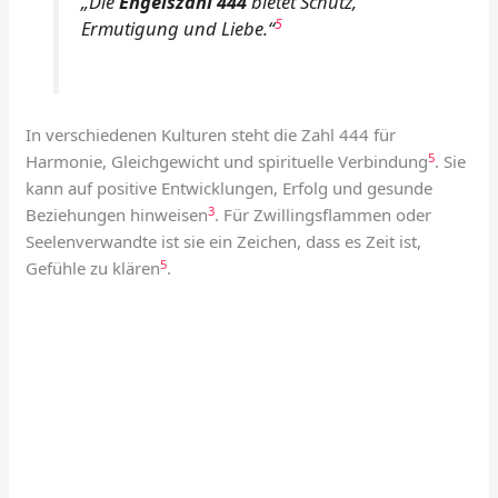
„Die
Engelszahl 444
bietet Schutz,
5
Ermutigung und Liebe.“
In verschiedenen Kulturen steht die Zahl 444 für
5
Harmonie, Gleichgewicht und spirituelle Verbindung
. Sie
kann auf positive Entwicklungen, Erfolg und gesunde
3
Beziehungen hinweisen
. Für Zwillingsflammen oder
Seelenverwandte ist sie ein Zeichen, dass es Zeit ist,
5
Gefühle zu klären
.