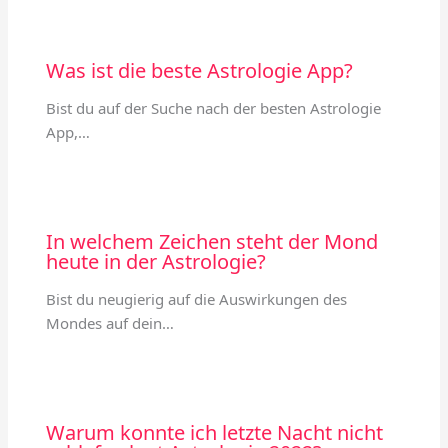
Was ist die beste Astrologie App?
Bist du auf der Suche nach der besten Astrologie
App,…
In welchem Zeichen steht der Mond
heute in der Astrologie?
Bist du neugierig auf die Auswirkungen des
Mondes auf dein…
Warum konnte ich letzte Nacht nicht