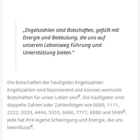
„Engelszahlen sind Botschaften, gefüllt mit
Energie und Bedeutung, die uns auf
unserem Lebensweg Führung und
Unterstützung bieten.“
Die Botschaften der häufigsten Engelszahlen
Engelszahlen sind faszinierend und können wertvolle
8
Botschaften für unser Leben sein
. Die häufigsten sind
doppelte Zahlen oder Zahlenfolgen wie 0000, 1111,
8
2222, 3333, 4444, 5555, 6666, 7777, 8888 und 9999
.
Jede hat ihre eigene Schwingung und Energie, die uns
8
beeinflusst
.