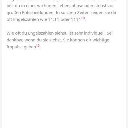
bist du in einer wichtigen Lebensphase oder stehst vor
großen Entscheidungen. In solchen Zeiten zeigen sie dir
10
oft Engelszahlen wie 11:11 oder 1111
.
Wie oft du Engelszahlen siehst, ist sehr individuell. Sei
dankbar, wenn du sie siehst. Sie können dir wichtige
10
Impulse geben
.