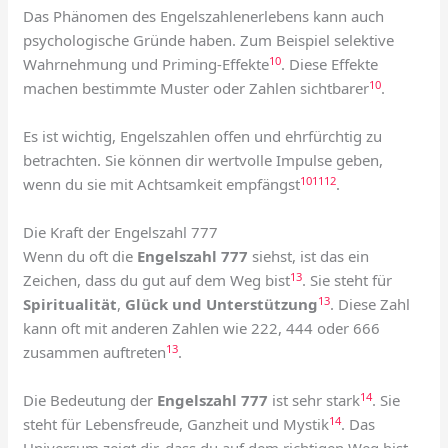
Das Phänomen des Engelszahlenerlebens kann auch
psychologische Gründe haben. Zum Beispiel selektive
10
Wahrnehmung und Priming-Effekte
. Diese Effekte
10
machen bestimmte Muster oder Zahlen sichtbarer
.
Es ist wichtig, Engelszahlen offen und ehrfürchtig zu
betrachten. Sie können dir wertvolle Impulse geben,
10
11
12
wenn du sie mit Achtsamkeit empfängst
.
Die Kraft der Engelszahl 777
Wenn du oft die
Engelszahl 777
siehst, ist das ein
13
Zeichen, dass du gut auf dem Weg bist
. Sie steht für
13
Spiritualität
,
Glück und Unterstützung
. Diese Zahl
kann oft mit anderen Zahlen wie 222, 444 oder 666
13
zusammen auftreten
.
14
Die Bedeutung der
Engelszahl 777
ist sehr stark
. Sie
14
steht für Lebensfreude, Ganzheit und Mystik
. Das