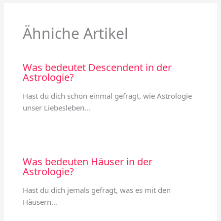
Ähniche Artikel
Was bedeutet Descendent in der
Astrologie?
Hast du dich schon einmal gefragt, wie Astrologie
unser Liebesleben…
Was bedeuten Häuser in der
Astrologie?
Hast du dich jemals gefragt, was es mit den
Häusern…