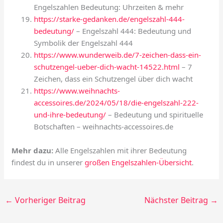
Engelszahlen Bedeutung: Uhrzeiten & mehr
https://starke-gedanken.de/engelszahl-444-
bedeutung/
– Engelszahl 444: Bedeutung und
Symbolik der Engelszahl 444
https://www.wunderweib.de/7-zeichen-dass-ein-
schutzengel-ueber-dich-wacht-14522.html
– 7
Zeichen, dass ein Schutzengel über dich wacht
https://www.weihnachts-
accessoires.de/2024/05/18/die-engelszahl-222-
und-ihre-bedeutung/
– Bedeutung und spirituelle
Botschaften – weihnachts-accessoires.de
Mehr dazu:
Alle Engelszahlen mit ihrer Bedeutung
findest du in unserer
großen Engelszahlen-Übersicht
.
←
Vorheriger Beitrag
Nächster Beitrag
→