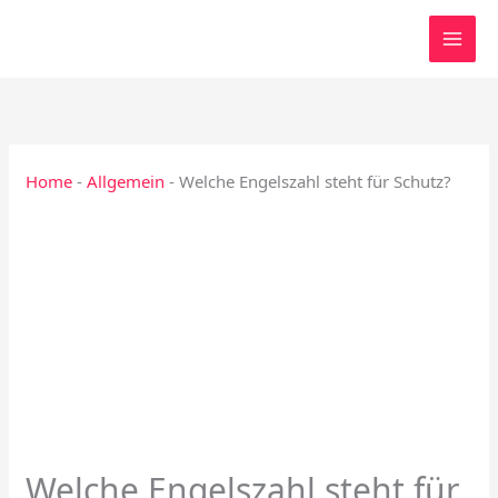
Zum
Inhalt
springen
Home
-
Allgemein
-
Welche Engelszahl steht für Schutz?
Welche Engelszahl steht für