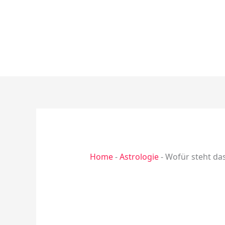
Zum
Inhalt
springen
Home
-
Astrologie
-
Wofür steht das