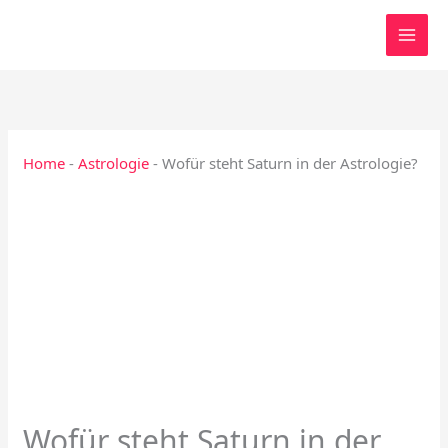
Zum
Inhalt
springen
Home
-
Astrologie
-
Wofür steht Saturn in der Astrologie?
Wofür steht Saturn in der