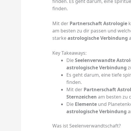
finden. Es geht darum, eine spiritu
finden.
Mit der
Partnerschaft Astrologie
k
am besten zu dir passen und welc
starke
astrologische Verbindung
a
Key Takeaways:
Die
Seelenverwandte Astrol
astrologische Verbindung
z
Es geht darum, eine tiefe spi
finden.
Mit der
Partnerschaft Astro
Sternzeichen
am besten zu d
Die
Elemente
und Planetenko
astrologische Verbindung
a
Was ist Seelenverwandtschaft?