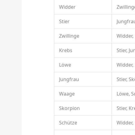
Widder
Zwillin
Stier
Jungfra
Zwillinge
Widder,
Krebs
Stier, J
Löwe
Widder,
Jungfrau
Stier, S
Waage
Löwe, S
Skorpion
Stier, K
Schütze
Widder,