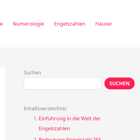
ie
Numerologie
Engelszahlen
Häuser
Suchen
SUCHEN
Inhaltsverzeichnis
Einführung in die Welt der
Engelszahlen
Bedeutung Engelszahl 255