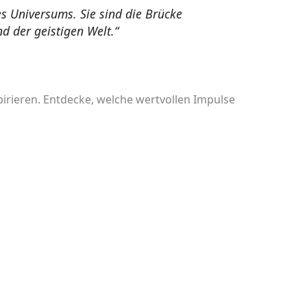
s Universums. Sie sind die Brücke
d der geistigen Welt.“
pirieren. Entdecke, welche wertvollen Impulse