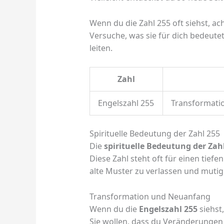
Wenn du die Zahl 255 oft siehst, ac
Versuche, was sie für dich bedeutet
leiten.
Zahl
Engelszahl 255
Transformati
Spirituelle Bedeutung der Zahl 255
Die
spirituelle Bedeutung der Zah
Diese Zahl steht oft für einen tiefe
alte Muster zu verlassen und mutig 
Transformation und Neuanfang
Wenn du die
Engelszahl 255
siehst,
Sie wollen, dass du Veränderungen