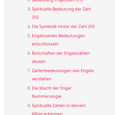
Spirituelle Bedeutung der Zahl
255
Die Symbolik hinter der Zahl 255
Engelszahlen Bedeutungen
entschlüsseln
Botschaften der Engelszahlen
deuten
Zahlenbedeutungen von Engeln
verstehen
Die Macht der Engel
Nummerologie
Spirituelle Zahlen in deinem
Alltag erkennen