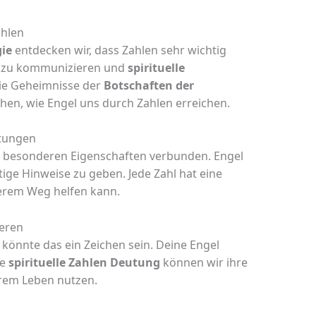
ahlen
ie
entdecken wir, dass Zahlen sehr wichtig
ns zu kommunizieren und
spirituelle
ie Geheimnisse der
Botschaften der
en, wie Engel uns durch Zahlen erreichen.
utungen
t besonderen Eigenschaften verbunden. Engel
ige Hinweise zu geben. Jede Zahl hat eine
erem Weg helfen kann.
eren
, könnte das ein Zeichen sein. Deine Engel
ie
spirituelle Zahlen Deutung
können wir ihre
rem Leben nutzen.