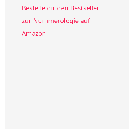
Bestelle dir den Bestseller
zur Nummerologie auf
Amazon