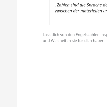
„Zahlen sind die Sprache de
zwischen der materiellen un
Lass dich von den Engelszahlen ins
und Weisheiten sie für dich haben.