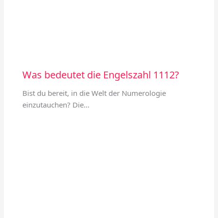
Was bedeutet die Engelszahl 1112?
Bist du bereit, in die Welt der Numerologie
einzutauchen? Die…