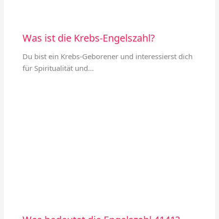
Was ist die Krebs-Engelszahl?
Du bist ein Krebs-Geborener und interessierst dich
für Spiritualität und…