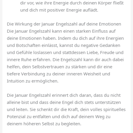
dir vor, wie ihre Energie durch deinen Körper fließt
und dich mit positiver Energie auflädt.
Die Wirkung der Januar Engelszahl auf deine Emotionen
Die Januar Engelszahl kann einen starken Einfluss auf
deine Emotionen haben. Indem du dich auf ihre Energien
und Botschaften einlässt, kannst du negative Gedanken
und Gefühle loslassen und stattdessen Liebe, Freude und
innere Ruhe erfahren. Die Engelszahl kann dir auch dabei
helfen, dein Selbstvertrauen zu stärken und dir eine
tiefere Verbindung zu deiner inneren Weisheit und
Intuition zu ermöglichen.
Die Januar Engelszahl erinnert dich daran, dass du nicht
alleine bist und dass deine Engel dich stets unterstützen
und leiten. Sie schenkt dir die Kraft, dein volles spirituelles
Potenzial zu entfalten und dich auf deinem Weg zu
deinem höheren Selbst zu begleiten.