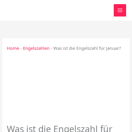
Zum
Inhalt
springen
Home
-
Engelszahlen
-
Was ist die Engelszahl für Januar?
Was ist die Engelszahl für